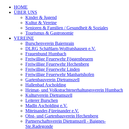
HOME
ÜBER UNS
Kinder & Jugend
Kultur & Vereine
Senioren & Familien / Gesundheit & Soziales
Tourismus & Gastronomie
VEREINE
Burschenverein Baiernrain
DLRG Schäftlarn-Wolfratshausen e.V.
Frauenbund Humbach
Freiwillige Feuerwehr Föggenbeuern
Freiwillige Feuerwehr Hechenberg
Freiwillige Feuerwehr Linden
Freiwillige Feuerwehr Manhartshofen
Gartenbauverein Dietramszell
Hallenbad Ascholding
Heimat- und Volkstrachtenerhaltungsverein Humbach
Kulturverein Dietramszell
Leiterer Burschen
Madln Ascholding e.V.
Miteinander-Füreinander e.V.
Obst- und Gartenbauverein Hechenberg
Partnerschaftsverein Dietramszell - Baignes-
Ste.Radegonde