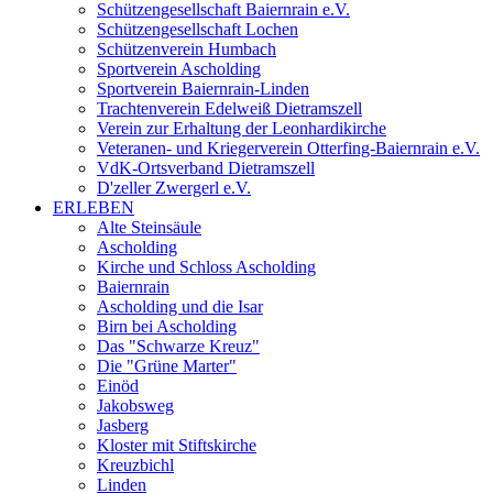
Schützengesellschaft Baiernrain e.V.
Schützengesellschaft Lochen
Schützenverein Humbach
Sportverein Ascholding
Sportverein Baiernrain-Linden
Trachtenverein Edelweiß Dietramszell
Verein zur Erhaltung der Leonhardikirche
Veteranen- und Kriegerverein Otterfing-Baiernrain e.V.
VdK-Ortsverband Dietramszell
D'zeller Zwergerl e.V.
ERLEBEN
Alte Steinsäule
Ascholding
Kirche und Schloss Ascholding
Baiernrain
Ascholding und die Isar
Birn bei Ascholding
Das "Schwarze Kreuz"
Die "Grüne Marter"
Einöd
Jakobsweg
Jasberg
Kloster mit Stiftskirche
Kreuzbichl
Linden